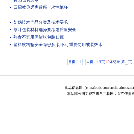
四招教你远离致癌一次性纸杯
防伪技术产品分类及技术要求
茶叶包装材料选择要考虑质量安全
熟食不宜用保鲜膜包装贮藏
塑料饮料瓶安全隐患多 切不可重复使用或装热水
首页
1
末页
1/1页
19
条记录
第
页
食品信息网（chinafoods.com.cn|chinafoods.n
本站部分图文资料来自互联网，旨在传播