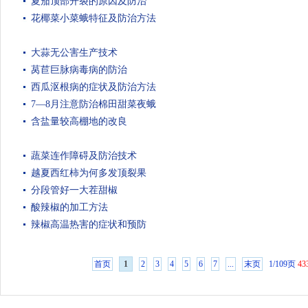
夏茄顶部开裂的原因及防治
花椰菜小菜蛾特征及防治方法
大蒜无公害生产技术
莴苣巨脉病毒病的防治
西瓜沤根病的症状及防治方法
7—8月注意防治棉田甜菜夜蛾
含盐量较高棚地的改良
蔬菜连作障碍及防治技术
越夏西红柿为何多发顶裂果
分段管好一大茬甜椒
酸辣椒的加工方法
辣椒高温热害的症状和预防
首页
1
2
3
4
5
6
7
...
末页
1/109页
43