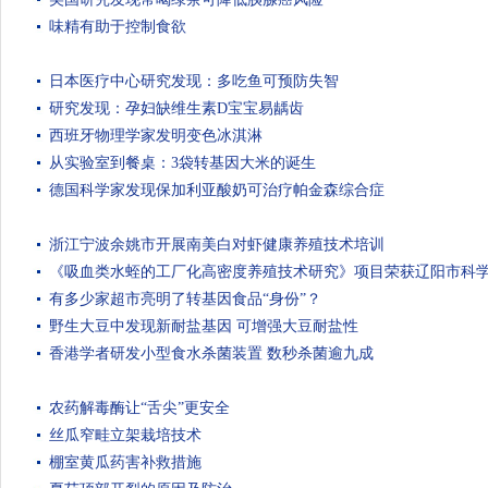
味精有助于控制食欲
日本医疗中心研究发现：多吃鱼可预防失智
研究发现：孕妇缺维生素D宝宝易龋齿
西班牙物理学家发明变色冰淇淋
从实验室到餐桌：3袋转基因大米的诞生
德国科学家发现保加利亚酸奶可治疗帕金森综合症
浙江宁波余姚市开展南美白对虾健康养殖技术培训
《吸血类水蛭的工厂化高密度养殖技术研究》项目荣获辽阳市科
有多少家超市亮明了转基因食品“身份”？
野生大豆中发现新耐盐基因 可增强大豆耐盐性
香港学者研发小型食水杀菌装置 数秒杀菌逾九成
农药解毒酶让“舌尖”更安全
丝瓜窄畦立架栽培技术
棚室黄瓜药害补救措施