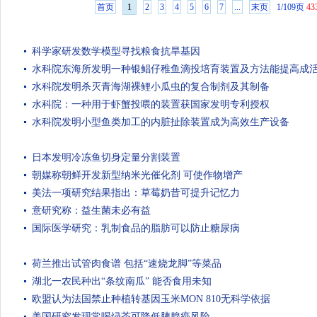
首页
1
2
3
4
5
6
7
...
末页
1/109页
43
科学家研发数学模型寻找粮食抗旱基因
水科院东海所发明一种银鲳仔稚鱼滴投培育装置及方法能提高成
水科院发明杀灭青海湖裸鲤小瓜虫的复合制剂及其制备
水科院：一种用于虾蟹投喂的装置获国家发明专利授权
水科院发明小型鱼类加工的内脏扯除装置成为高效生产设备
日本发明冷冻鱼切身定量分割装置
朝媒称朝鲜开发新型纳米光催化剂 可使作物增产
美法一项研究结果指出：草莓奶昔可提升记忆力
意研究称：益生菌未必有益
国际医学研究：乳制食品的脂肪可以防止糖尿病
荷兰推出试管肉食谱 包括“速烧龙脚”等菜品
湖北一农民种出“条纹南瓜” 能否食用未知
欧盟认为法国禁止种植转基因玉米MON 810无科学依据
美国研究发现常喝绿茶可降低胰腺癌风险