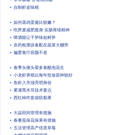
自制虾皮味精
如何蒸鸡蛋羹比较嫩？
吃荞麦减肥瘦身 实肠胃续精神
啤酒能让干笋味如鲜笋
农药检测设备配在蔬菜大棚旁
偏爱食疗容颜不老
春季头痛头晕多食醋泡花生
小龙虾养殖以每年投放苗种较好
鱼虾入市须亮明身份
雾灌黑木耳技术要点
西红柿咋套袋防裂果
大蒜田间管理有措施
春番茄保花保果有措施
五法管理高产优质草莓