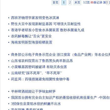
首页
1
2
末页
1/2页
80
条记录
第
西班牙物理学家发明变色冰淇淋
野生大豆中发现新耐盐基因 可增强大豆耐盐性
香港学者研发小型食水杀菌装置 数秒杀菌逾九成
农药解毒酶让“舌尖”更安全
海南发明新型海藻晾晒装置
商务部公示电子商务示范企业 浙江搜富（食品产业网）等名企位
山东省农科院育出了鲁西黑头肉羊新品系
小菜蛾基因密码被破译 有助灭杀虫害
云南研究“踩不死草”、“旱不死草”
药监局：四项措施避免细菌性食物中毒
半杯啤酒就能让干笋味如鲜笋
我国首台拥有完全自主知识产权的番茄收获机将批量生产 -中国在
3招保住韭菜馅水饺的鲜嫩不出水
常年咳嗽 香蕉炖冰糖