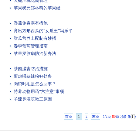
大棚油桃花期管理
苹果状元郑林科的苹果经
香蕉倒春寒有措施
育出方形西瓜的“女瓜王”冯乐平
甜瓜营养土配制有妙招
春季葡萄管理指南
苹果罗纹病防治新办法
茶园湿害防治措施
蛋鸡喂蒜辣粉好处多
肉鸡叼毛是怎么回事？
特养动物用药“六注意”事项
羊流鼻液咳嗽三原因
首页
1
2
末页
1/2页
80
条记录
第